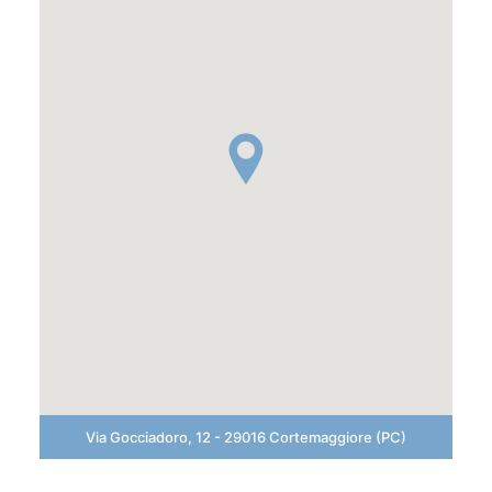
Via Gocciadoro, 12 - 29016 Cortemaggiore (PC)