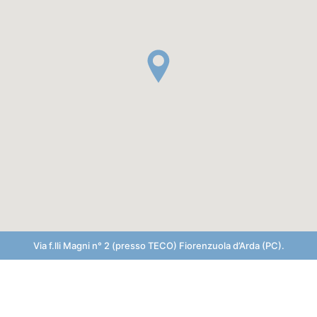
Via f.lli Magni n° 2 (presso TECO) Fiorenzuola d’Arda (PC).